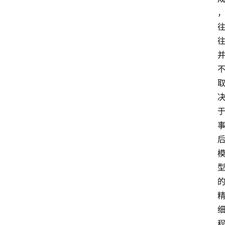
专
题
列
表
登录
注册
反
洗
钱
学
院
更
多
页
面