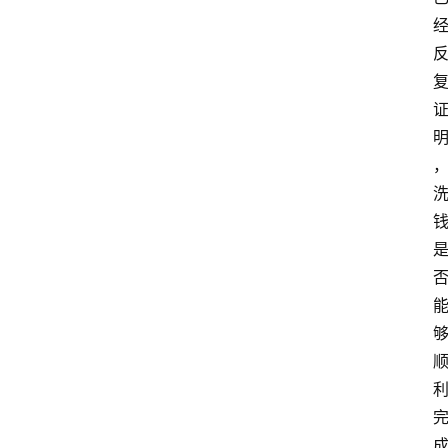
首
页
快
讯
资
讯