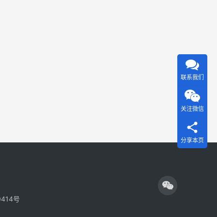
钱网
小众
高台
获
的一
县巷
悉，
个领
道镇
瑞昌
域，
的段
市公
正在
某
安局
被不
某，
近日
联系我们
法分
面对
成功
子盯
“只需
打掉
上。
关注微信
下载
一通
随着
一款
过用
电信
APP
“闲鱼
分享本页
网络
即可
平台
诈骗
在线
低价
打击
申请
销售
力度
147万
话费
的不
0414号
元国
的方
断加
家扶
式，