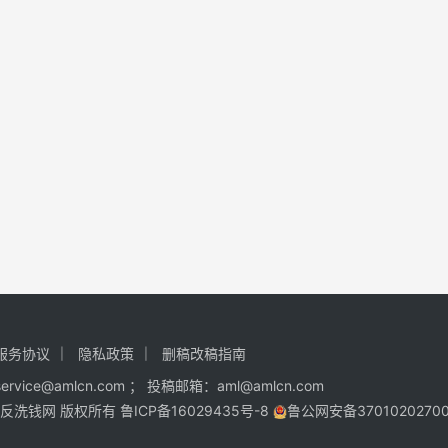
服务协议
隐私政策
删稿改稿指南
ce@amlcn.com ； 投稿邮箱：aml@amlcn.com
MLCN反洗钱网 版权所有
鲁ICP备16029435号-8
鲁公网安备3701020270