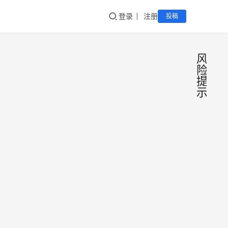
登录
注册
投稿
风
险
提
示
警
风
险
惕！
提
示
“国
在我
家扶
们的
日常
贫基
生活
金”
反洗
2025
中，
诱惑
钱网
年2
形形
“代
月25
风