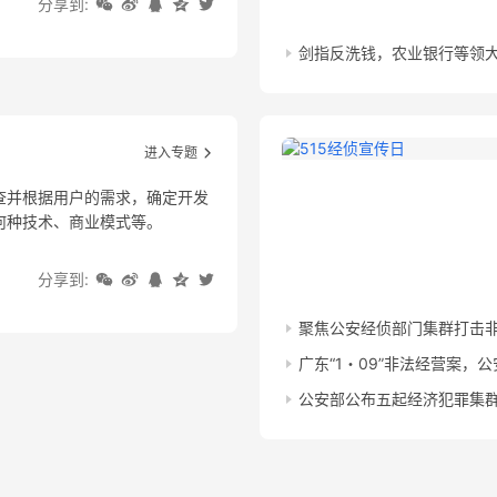
分享到:
剑指反洗钱，农业银行等领
进入专题
查并根据用户的需求，确定开发
何种技术、商业模式等。
分享到:
聚焦公安经侦部门集群打击
广东“1・09”非法经营案，
公安部公布五起经济犯罪集