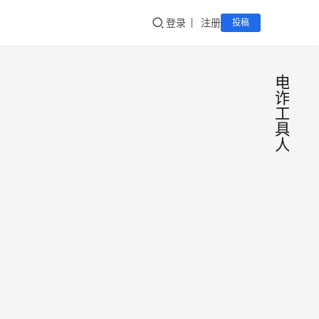
登录
注册
投稿
电
诈
工
具
人
公安
公
益
部新
宣
传
版反
公安
诈手
部刑
侦局
册发
发布
布，
反洗
2026
《防
别成
钱网
年6