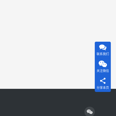
新版
手册
的重
要变
化在
于，
不只
是提
联系我们
醒公
众识
关注微信
别诈
骗话
术，
分享本页
也进
一步
提示
公众