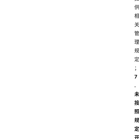
首
页
7
.
快
讯
资
讯