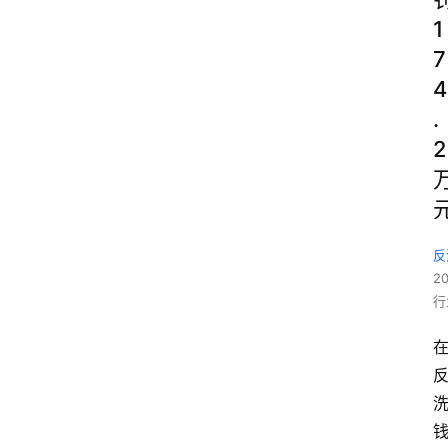
1
7
4
.
2
反
2
行