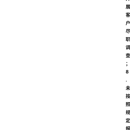
专
题
列
表
登录
注册
反
洗
钱
学
院
8
.
更
多
页
面