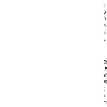
2
0
0
0
(
a
m