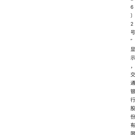
6
2
”