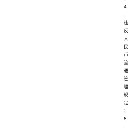
4
.
5
.