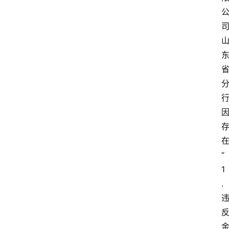
“
1
.