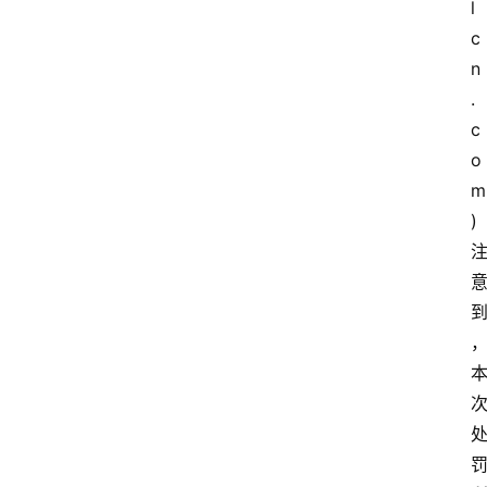
l
c
n
.
c
o
m
)