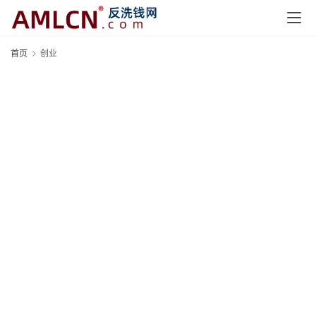
首页
创业
首
页
快
讯
资
讯
专
题