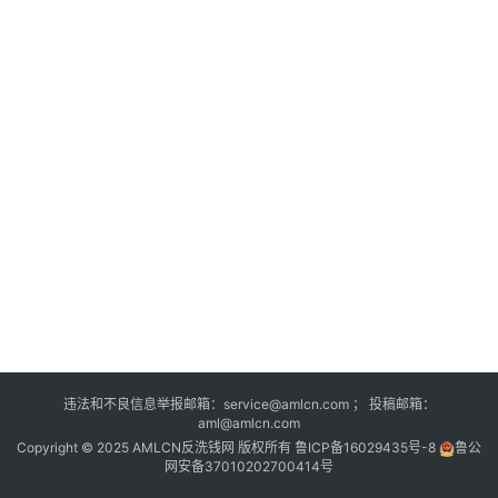
列
表
登录
注册
反
洗
钱
学
院
更
多
页
面
违法和不良信息举报邮箱：service@amlcn.com ； 投稿邮箱：
aml@amlcn.com
Copyright © 2025 AMLCN反洗钱网 版权所有
鲁ICP备16029435号-8
鲁公
网安备37010202700414号