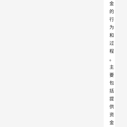
金
的
行
为
和
过
程
。
主
要
包
括
提
供
资
金