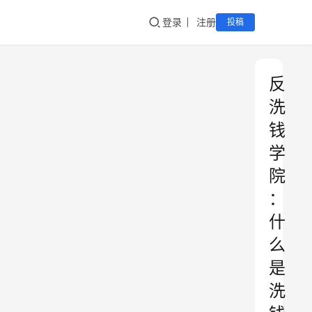
登录
注册
投稿
反
洗
钱
学
院
：
什
么
是
洗