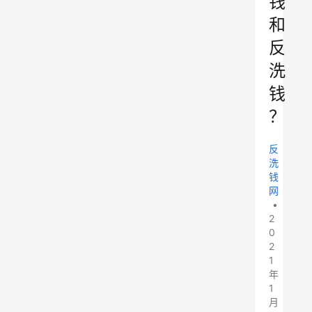
钱
和
反
洗
钱
？
反
洗
钱
网
•
2
0
2
1
年
1
月