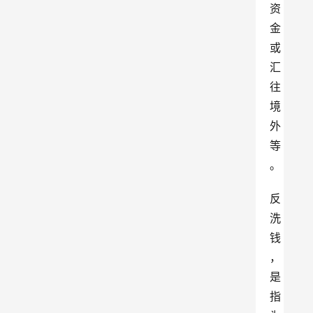
资
金
或
汇
往
境
外
等
。
反
洗
钱
，
是
指