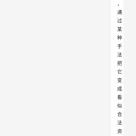
，
通
过
某
种
手
法
把
它
变
成
看
似
合
法
资