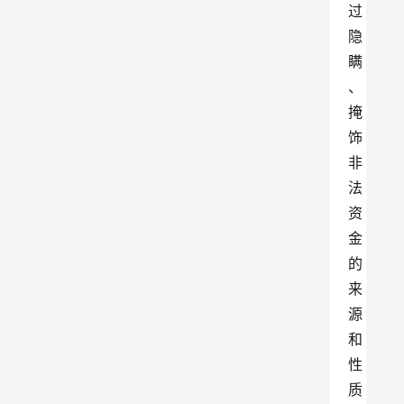
过
隐
瞒
、
掩
饰
非
法
资
金
的
来
源
和
性
质