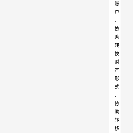
账
户
、
协
助
转
换
财
产
形
式
、
协
助
转
移