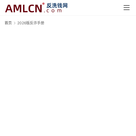
首页
2026版反诈手册
2
首
页
快
讯
资
讯
专
题