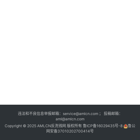
列
表
登录
注册
反
洗
钱
学
院
更
多
页
面
违法和不良信息举报邮箱：service@amlcn.com ； 投稿邮箱：
aml@amlcn.com
Copyright © 2025 AMLCN反洗钱网 版权所有
鲁ICP备16029435号-8
鲁公
网安备37010202700414号