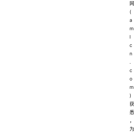
(
a
m
l
c
n
.
c
o
m
)