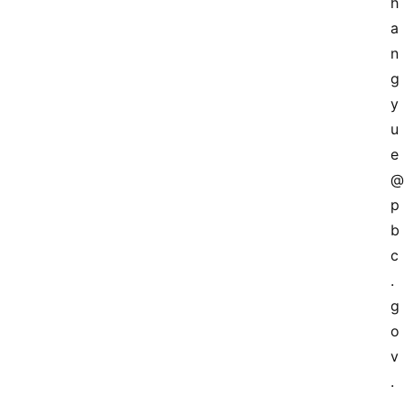
h
a
n
g
y
u
e
@
p
b
c
.
g
o
v
.