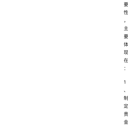
专
题
列
表
登录
注册
反
洗
钱
学
院
更
1
多
页
面