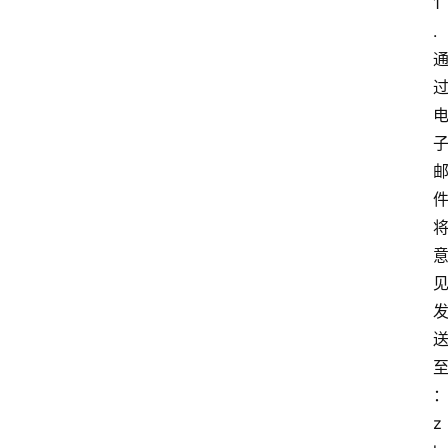
1
.
z