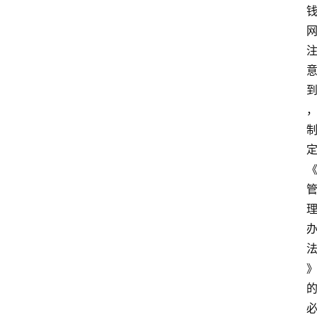
首
页
快
讯
资
讯