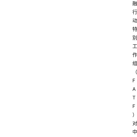
F
A
T
F