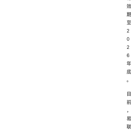
专
题
列
表
登录
注册
2
反
0
洗
2
钱
6
学
院
更
多
页
面