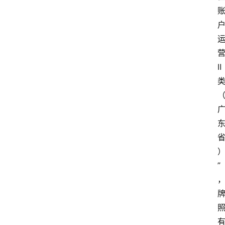
Ⅱ
首
页
快
讯
”
资
讯