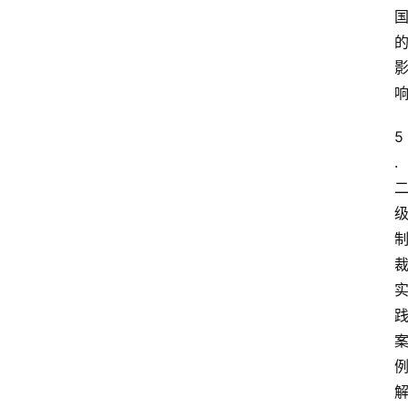
资
讯
专
题
列
5
表
.
反
洗
钱
学
院
更
多
页