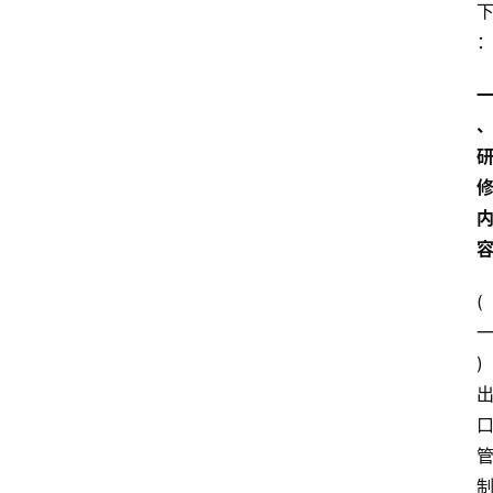
一
(
)