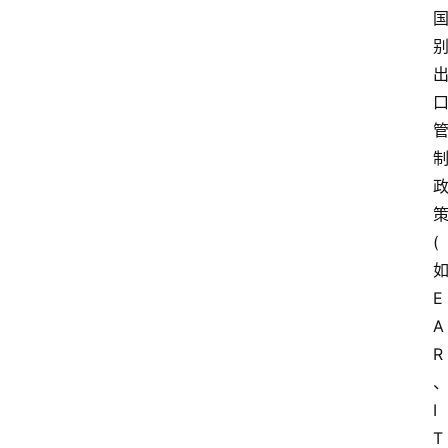
(
E
A
R
I
T