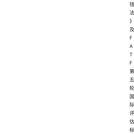
F
A
T
F