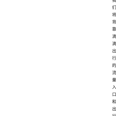
首
页
快
讯