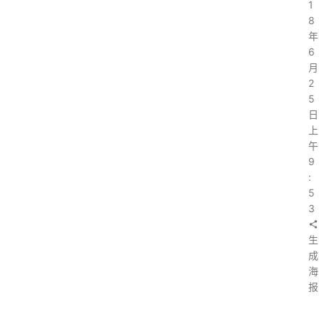
1
8
年
6
月
2
5
日
上
午
9
:
5
3
生
成
海
报
上