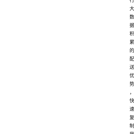
资
讯
专
题
列
表
登录
注册
反
洗
钱
学
院
更
多