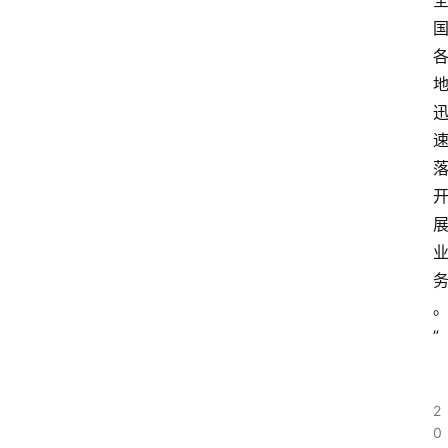
”
2
0