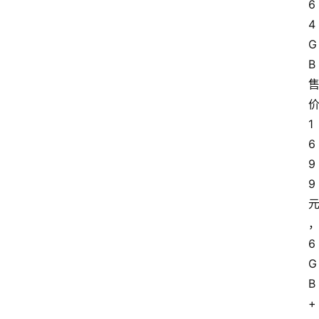
6
列
表
4
登录
注册
G
反
B
洗
钱
学
1
院
6
9
更
9
多
页
面
6
G
B
+