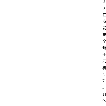
6
0
N
7