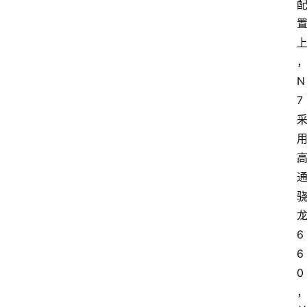
N
7
6
6
0