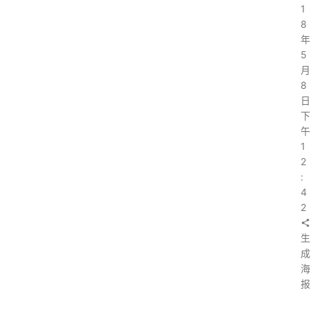
1
8
年
5
月
8
日
下
午
1
2
:
4
2
生
成
海
报