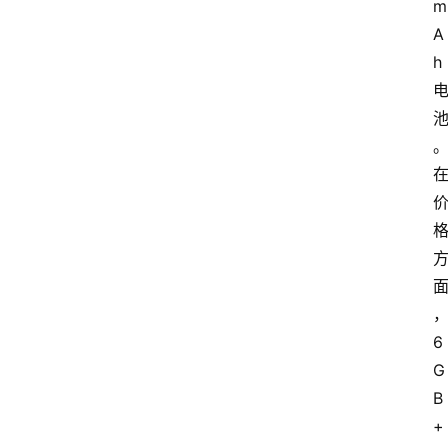
m
A
h
首
页
快
讯
资
6
讯
G
B
专
+
题