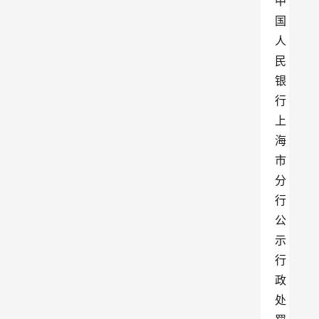
中
国
人
民
银
行
上
海
市
分
行
公
示
行
政
处