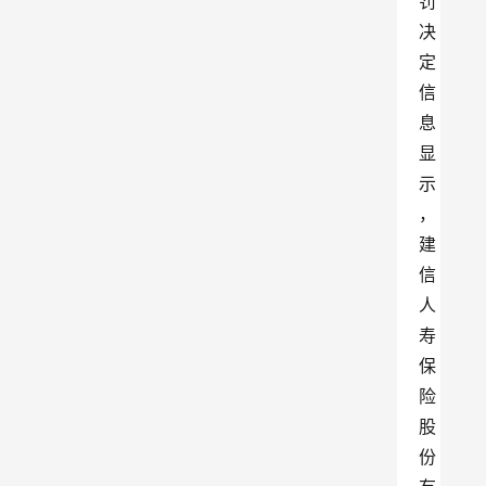
罚
决
定
信
息
显
示
，
建
信
人
寿
保
险
股
份