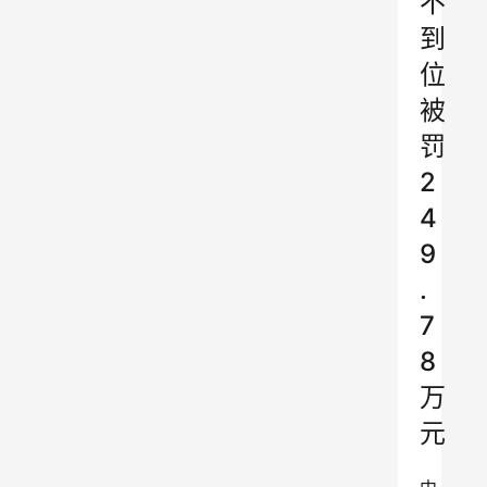
不
到
位
被
罚
2
4
9
.
7
8
万
元