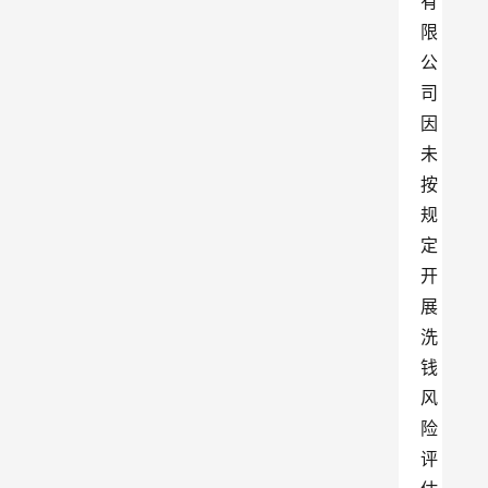
有
限
公
司
因
未
按
规
定
开
展
洗
钱
风
险
评