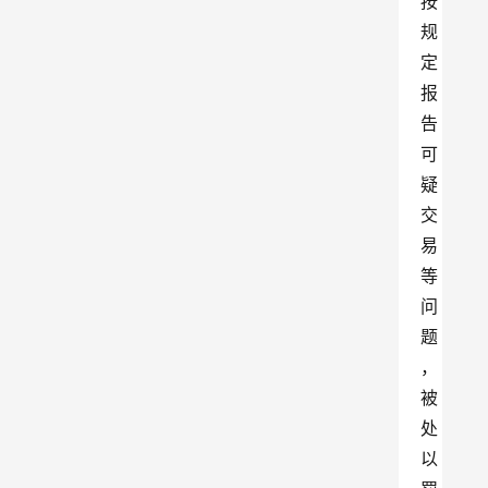
按
规
定
报
告
可
疑
交
易
等
问
题
，
被
处
以