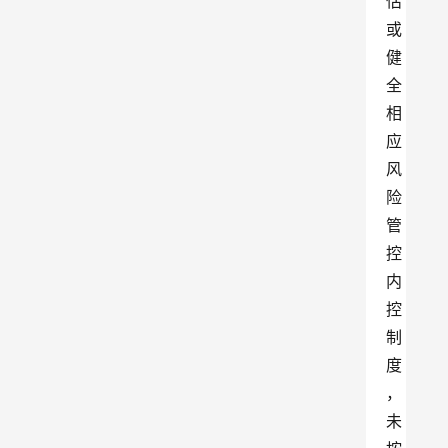
估
或
健
全
相
应
风
险
管
控
内
控
制
度
，
未