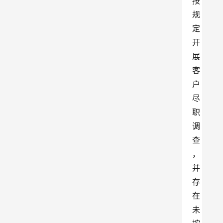
按
规
定
开
展
客
户
尽
职
调
查
，
并
存
在
未