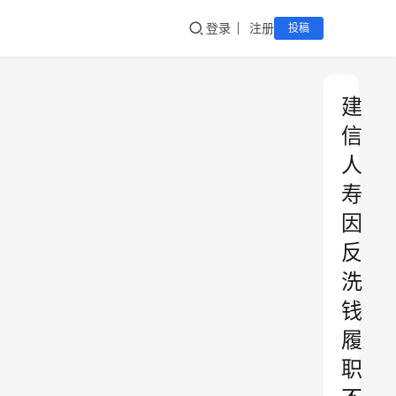
登录
注册
投稿
建
信
人
寿
因
反
洗
钱
履
职