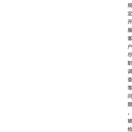
资
讯
专
题
列
表
登录
注册
反
洗
钱
学
院
更
多
页