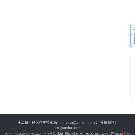
被
点
名
违法和不良信息举报邮箱：service@amlcn.com ； 投稿邮箱：
aml@amlcn.com
Copyright © 2025 AMLCN反洗钱网 版权所有
鲁ICP备16029435号-8
鲁公