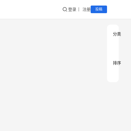
登录
注册
投稿
分类
排序
观
观
观
点
点
点
评
评
评
论
论
论